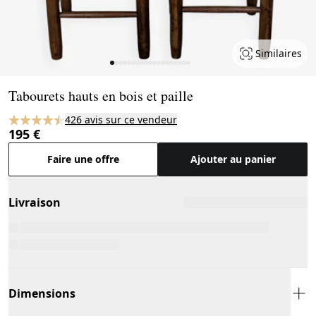
Similaires
Page 1 of 19
Tabourets hauts en bois et paille
426 avis sur ce vendeur
195 €
Faire une offre
Ajouter au panier
Livraison
Dimensions