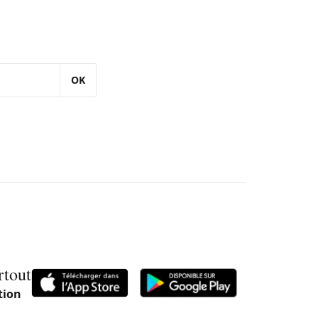
OK
rtout
tion