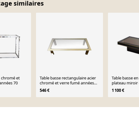
tage similaires
 chromé et
Table basse rectangulaire acier
Table basse en 
 années 70
chromé et verre fumé années
plateau miroir e
70
années 1980
546 €
1 100 €