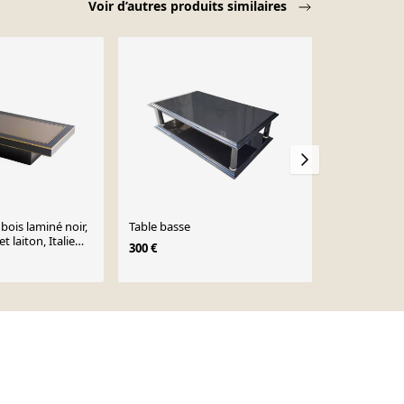
Voir d’autres produits similaires
-11%
bois laminé noir,
Table basse
Table basse 
t laiton, Italie
design italie
300 €
910 €
1 020 