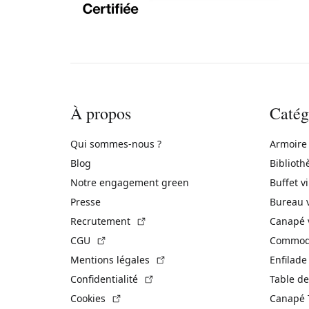
À propos
Catég
Qui sommes-nous ?
Armoire
Blog
Biblioth
Notre engagement green
Buffet v
Presse
Bureau 
(Lien externe)
Recrutement
Canapé 
(Lien externe)
CGU
Commode
(Lien externe)
Mentions légales
Enfilade
(Lien externe)
Confidentialité
Table de
(Lien externe)
Cookies
Canapé 