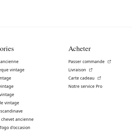
ories
Acheter
(Lien exte
 ancienne
Passer commande
(Lien externe)
èque vintage
Livraison
(Lien externe)
intage
Carte cadeau
vintage
Notre service Pro
vintage
 vintage
 scandinave
 chevet ancienne
Togo d'occasion