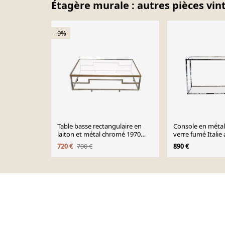
Étagère murale : autres pièces vin
-9%
Table basse rectangulaire en
Console en métal
laiton et métal chromé 1970
verre fumé Italie
design
720 €
790 €
890 €
Page 1 of 10