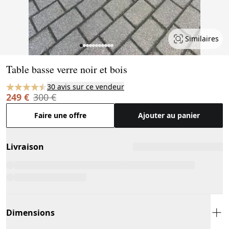
Similaires
Page 1 of 11
Table basse verre noir et bois
30 avis sur ce vendeur
249 €
300 €
Faire une offre
Ajouter au panier
Livraison
Dimensions