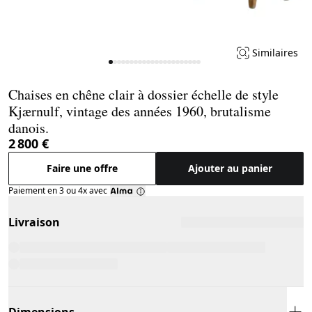
Similaires
Page 1 of 22
Chaises en chêne clair à dossier échelle de style
Kjærnulf, vintage des années 1960, brutalisme
danois.
2 800 €
Faire une offre
Ajouter au panier
Paiement en 3 ou 4x avec
Livraison
Dimensions