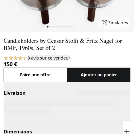
Similaires
Page 1 of 15
Candleholders by Ceasar Stoffi & Fritz Nagel for
BMF, 1960s, Set of 2
8 avis sur ce vendeur
150 €
Faire une offre
Ajouter au panier
Livraison
Dimensions