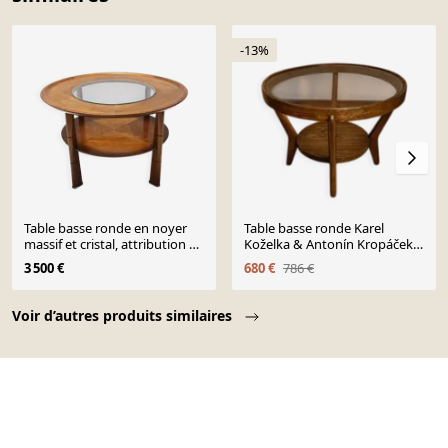
-13%
Table basse ronde en noyer
Table basse ronde Karel
massif et cristal, attribution à
Koželka & Antonín Kropáček
Paolo Buffa, Italie
années 1940 Tchécoslovaquie
3 500 €
680 €
786 €
Page 1 of 10
Voir d’autres produits similaires