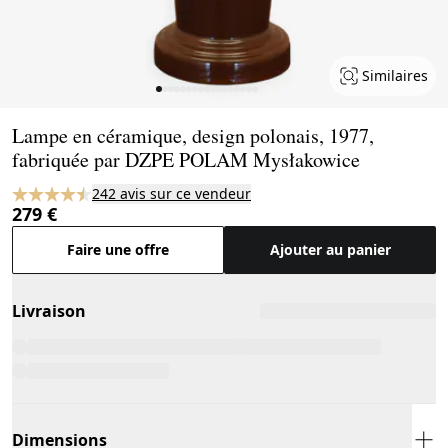
Similaires
Page 1 of 17
Lampe en céramique, design polonais, 1977,
fabriquée par DZPE POLAM Mysłakowice
242 avis sur ce vendeur
279 €
Faire une offre
Ajouter au panier
Livraison
Dimensions