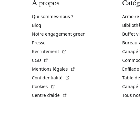
À propos
Catég
Qui sommes-nous ?
Armoire
Blog
Biblioth
Notre engagement green
Buffet v
Presse
Bureau 
(Lien externe)
Recrutement
Canapé 
(Lien externe)
CGU
Commode
(Lien externe)
Mentions légales
Enfilade
(Lien externe)
Confidentialité
Table de
(Lien externe)
Cookies
Canapé 
(Lien externe)
Centre d'aide
Tous no