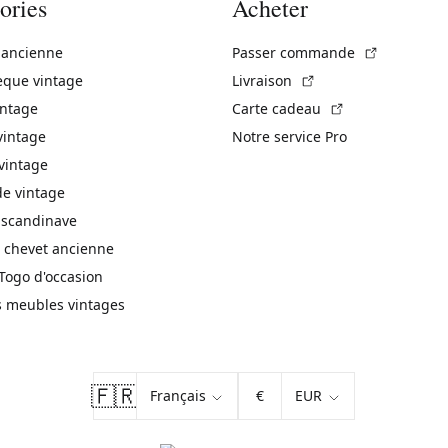
ories
Acheter
(Lien exte
 ancienne
Passer commande
(Lien externe)
èque vintage
Livraison
(Lien externe)
intage
Carte cadeau
vintage
Notre service Pro
vintage
 vintage
 scandinave
 chevet ancienne
Togo d'occasion
s meubles vintages
🇫🇷
€