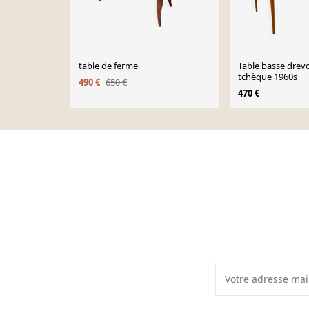
table de ferme
Table basse drevo
tchèque 1960s
490 €
650 €
470 €
Page 1 of 10