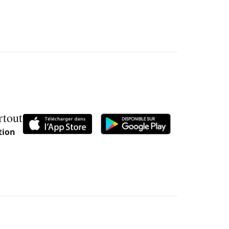
rtout
tion