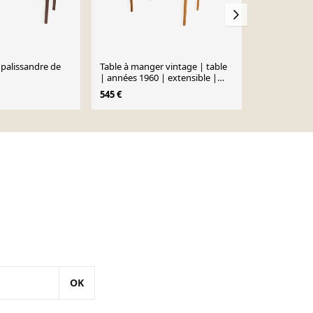
 palissandre de
Table à manger vintage | table
Table et 10 c
| années 1960 | extensible |
Nouveau
suédoise
545 €
2 990 €
OK