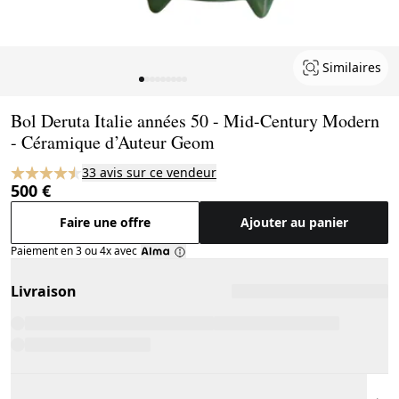
Similaires
Page 1 of 9
Bol Deruta Italie années 50 - Mid-Century Modern
- Céramique d’Auteur Geom
33 avis sur ce vendeur
500 €
Faire une offre
Ajouter au panier
Paiement en 3 ou 4x avec
Livraison