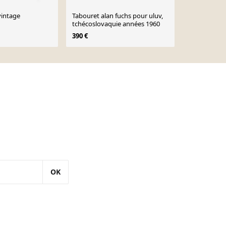
vintage
Tabouret alan fuchs pour uluv,
Pouf en teck
tchécoslovaquie années 1960
noir, design
années 1960
390 €
269 €
299 €
OK