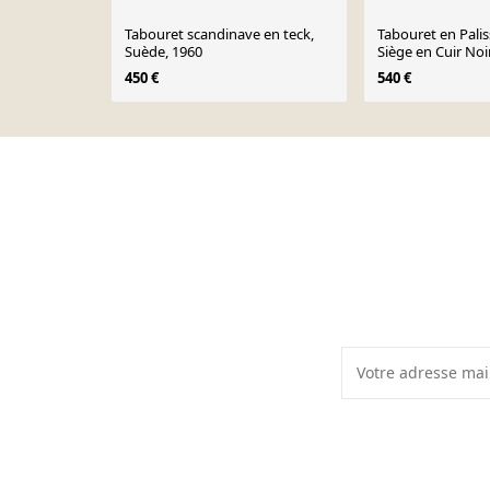
Tabouret scandinave en teck,
Tabouret en Pali
Suède, 1960
Siège en Cuir Noi
1960s
450 €
540 €
Page 1 of 10