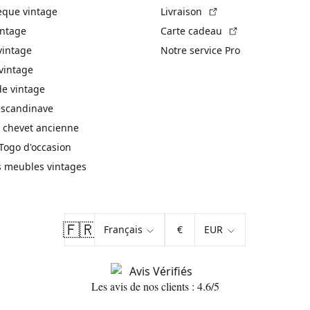
(Lien externe)
èque vintage
Livraison
(Lien externe)
intage
Carte cadeau
vintage
Notre service Pro
vintage
 vintage
 scandinave
 chevet ancienne
Togo d'occasion
s meubles vintages
🇫🇷
€
Les avis de nos clients : 4.6/5