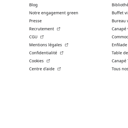
Blog
Biblioth
Notre engagement green
Buffet v
Presse
Bureau 
(Lien externe)
Recrutement
Canapé 
(Lien externe)
CGU
Commode
(Lien externe)
Mentions légales
Enfilade
(Lien externe)
Confidentialité
Table de
(Lien externe)
Cookies
Canapé 
(Lien externe)
Centre d'aide
Tous no