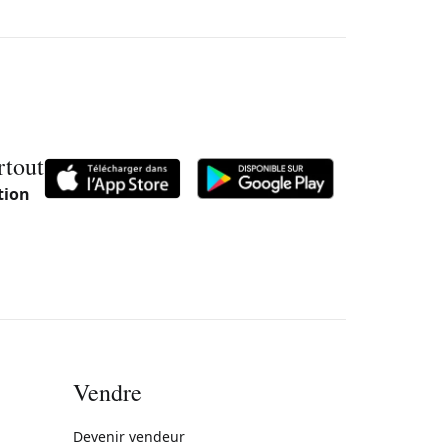
rtout
tion
Vendre
rne)
Devenir vendeur