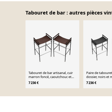
Tabouret de bar : autres pièces vin
Tabouret de bar artisanal, cuir
Paire de tabouret
marron foncé, caoutchouc et
dossier, noirs et 
métal
7 236 €
7 236 €
Page 1 of 10