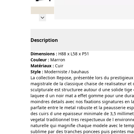
Page 1 of 8
Description
Dimensions :
H88 x L58 x P51
Couleur :
marron
Matériaux :
cuir
Style :
moderniste / bauhaus
La collection Repose, présentée lors du prestigieux
magistrale de la classique chaise de realisateur et 
sculpturale est structuree autour d une solide tige
laquee d un noir mat a effet gomme pour une durabi
moindres details avec nos fixations signatures en l
parfaite entre le metal robuste et la peausserie e
des cuirs d une epaisseur minimale de 3,5 millimetr
vegetal traditionnel tres respectueux de l environn
naturelle qui magnifie chaque modele avec le temps
sublime par des tranches poncees puis peintes manu