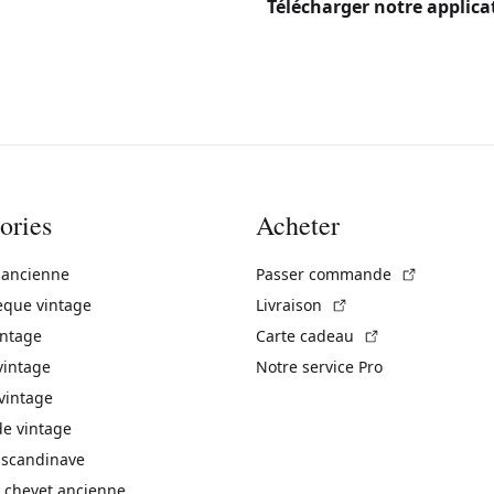
Télécharger notre applica
ories
Acheter
(Lien exte
 ancienne
Passer commande
(Lien externe)
èque vintage
Livraison
(Lien externe)
intage
Carte cadeau
vintage
Notre service Pro
vintage
 vintage
 scandinave
 chevet ancienne