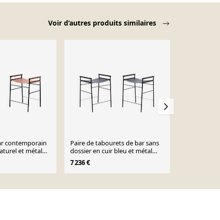
Voir d’autres produits similaires
ar contemporain
Paire de tabourets de bar sans
Paire de tab
aturel et métal
dossier en cuir bleu et métal
dossier, en 
noir
7 236 €
7 236 €