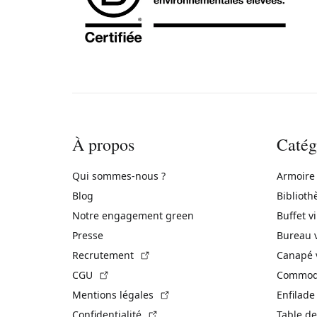
À propos
Catég
Qui sommes-nous ?
Armoire
Blog
Biblioth
Notre engagement green
Buffet v
Presse
Bureau 
(Lien externe)
Recrutement
Canapé 
(Lien externe)
CGU
Commode
(Lien externe)
Mentions légales
Enfilade
(Lien externe)
Confidentialité
Table de