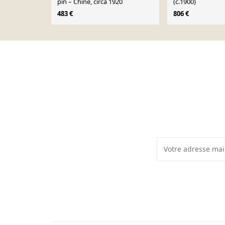
pin – Chine, circa 1920
(c.1900)
483 €
806 €
Page 1 of 10