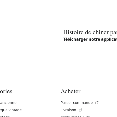
Histoire de chiner pa
Télécharger notre applica
ories
Acheter
(Lien exte
 ancienne
Passer commande
(Lien externe)
èque vintage
Livraison
(Lien externe)