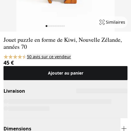
Similaires
Page 1 of 11
Jouet puzzle en forme de Kiwi, Nouvelle Zélande,
années 70
50 avis sur ce vendeur
45 €
Ajouter au panier
Livraison
Dimensions