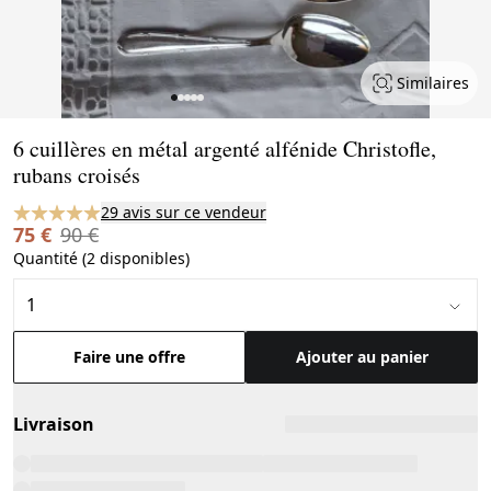
Similaires
Page 1 of 5
6 cuillères en métal argenté alfénide Christofle,
rubans croisés
29 avis sur ce vendeur
75 €
90 €
Quantité (2 disponibles)
Faire une offre
Ajouter au panier
Livraison