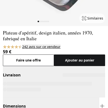
Similaires
Page 1 of 8
Plateau d'apéritif, design italien, années 1970,
fabriqué en Italie
242 avis sur ce vendeur
59 €
Faire une offre
Ajouter au panier
Livraison
Dimensions