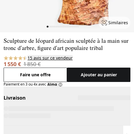
Similaires
Page 1 of 18
Sculpture de léopard africain sculptée à la main sur
tronc d'arbre, figure d'art populaire tribal
15 avis sur ce vendeur
1 550 €
1 850 €
Faire une offre
Ajouter au panier
Paiement en 3 ou 4x avec
Livraison