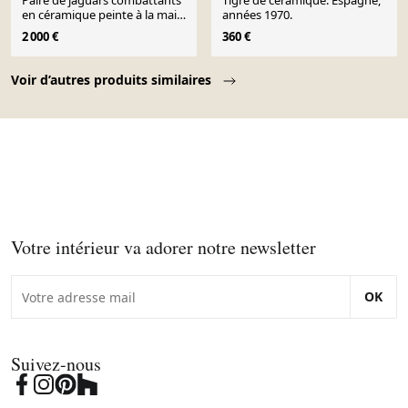
Paire de jaguars combattants
Tigre de céramique. Espagne,
en céramique peinte à la main
années 1970.
par Giovanni Ronzan, Italie
2 000 €
360 €
Page 1 of 10
Voir d’autres produits similaires
Votre intérieur va adorer notre newsletter
OK
Suivez-nous