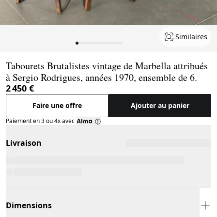
Similaires
Page 1 of 16
Tabourets Brutalistes vintage de Marbella attribués
à Sergio Rodrigues, années 1970, ensemble de 6.
2 450 €
Faire une offre
Ajouter au panier
Paiement en 3 ou 4x avec
Livraison
Dimensions