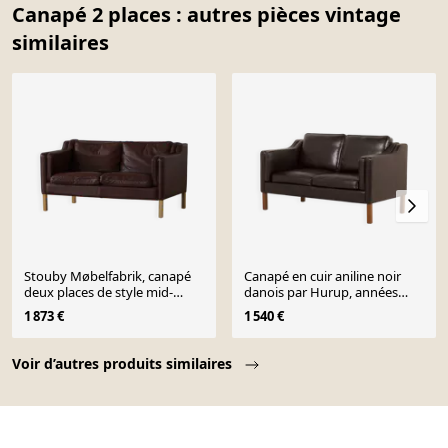
Canapé 2 places : autres pièces vintage
similaires
Stouby Møbelfabrik, canapé
Canapé en cuir aniline noir
deux places de style mid-
danois par Hurup, années
century en cuir marron,
1980
1 873 €
1 540 €
années 1970.
Page 1 of 10
Voir d’autres produits similaires