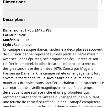
Dimensions
Description
Dimensions :
H76 x L149 x P80
Couleur :
noir
Matériaux :
cuir
Style :
scandinave
Un canapé classique danois moderne à deux places recouvert
de cuir noir patiné, reposant sur des pieds en hêtre massif.
Avec ses lignes épurées, ses proportions équilibrées et son
confort intemporel, la pièce incarne l'élégance discrète du
design scandinave des années 1970. Conçu par Mogens
Hansen au Danemark, le canapé reflète un engagement fort
envers la fonctionnalité, le savoir-faire de qualité et des
matériaux durables, sans sacrifier la chaleur ni le caractère. Le
cuir noir patiné a vieilli magnifiquement au fil du temps,
développant une surface riche et une profondeur qui
renforcent l'authenticité vintage du canapé tout en ajoutant
une touche de caractère raffiné. Ce beau canapé complétera
une large gamme de styles d'intérieur, y compris le moderne,