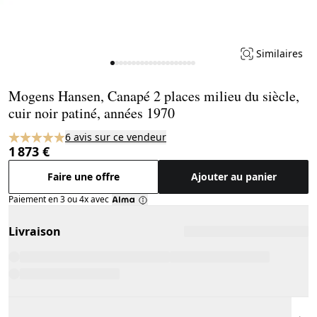
Similaires
Page 1 of 20
Mogens Hansen, Canapé 2 places milieu du siècle,
cuir noir patiné, années 1970
6 avis sur ce vendeur
1 873 €
Faire une offre
Ajouter au panier
Paiement en 3 ou 4x avec
Livraison