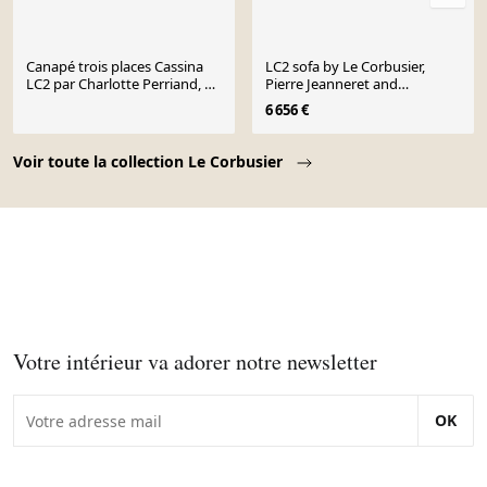
Canapé trois places Cassina
LC2 sofa by Le Corbusier,
LC2 par Charlotte Perriand, Le
Pierre Jeanneret and
Corbusier, années 1960.
Charlotte Perriand for Cassina
6 656 €
Page 1 of 10
Voir toute la collection Le Corbusier
Votre intérieur va adorer notre newsletter
OK