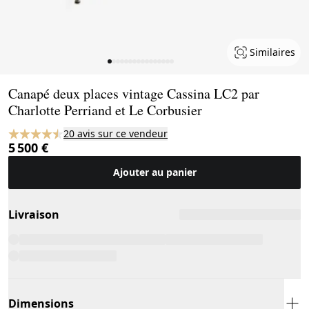
Similaires
Page 1 of 16
Canapé deux places vintage Cassina LC2 par
Charlotte Perriand et Le Corbusier
20 avis sur ce vendeur
5 500 €
Ajouter au panier
Livraison
Dimensions