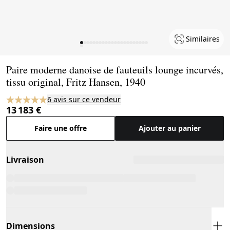
Similaires
Page 1 of 23
Paire moderne danoise de fauteuils lounge incurvés,
tissu original, Fritz Hansen, 1940
6 avis sur ce vendeur
13 183 €
Faire une offre
Ajouter au panier
Livraison
Dimensions