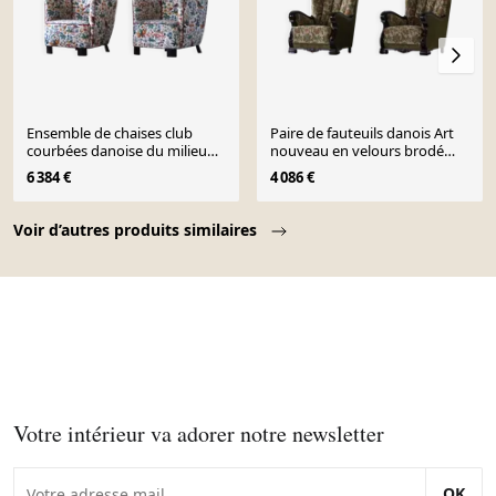
Ensemble de chaises club
Paire de fauteuils danois Art
courbées danoise du milieu
nouveau en velours brodé
du siècle, style Viggo Boesen,
floral, années 1920
6 384 €
4 086 €
années 1940
Page 1 of 10
Voir d’autres produits similaires
Votre intérieur va adorer notre newsletter
OK