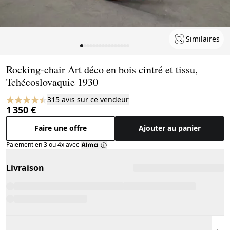
Similaires
Page 1 of 16
Rocking-chair Art déco en bois cintré et tissu,
Tchécoslovaquie 1930
315 avis sur ce vendeur
1 350 €
Faire une offre
Ajouter au panier
Paiement en 3 ou 4x avec
Livraison