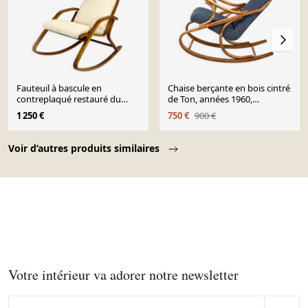
Fauteuil à bascule en
Chaise berçante en bois cintré
contreplaqué restauré du
de Ton, années 1960,
milieu du siècle par L. Volak
Tchécoslovaquie
1 250 €
750 €
900 €
pour Drevopodnik Holesov,
années 1960
Page 1 of 10
Voir d’autres produits similaires
Votre intérieur va adorer notre newsletter