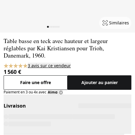
Similaires
Page 1 of 7
Table basse en teck avec hauteur et largeur
réglables par Kai Kristiansen pour Trioh,
Danemark, 1960.
3 avis sur ce vendeur
1 560 €
Faire une offre
Ajouter au panier
Paiement en 3 ou 4x avec
Livraison