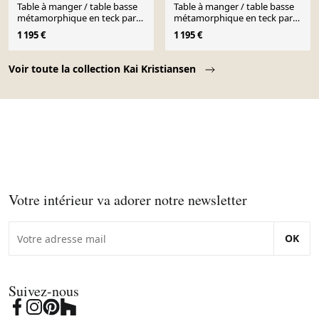
Table à manger / table basse
Table à manger / table basse
métamorphique en teck par
métamorphique en teck par
Kai Kristiansen, Danemark,
Kai Kristiansen, Danemark,
1 195 €
1 195 €
années 1960.
années 1960.
Page 1 of 10
Voir toute la collection Kai Kristiansen
Votre intérieur va adorer notre newsletter
OK
Suivez-nous