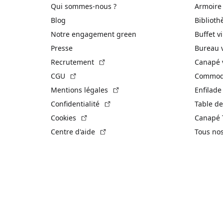
Qui sommes-nous ?
Armoire
Blog
Biblioth
Notre engagement green
Buffet v
Presse
Bureau 
(Lien externe)
Recrutement
Canapé 
(Lien externe)
CGU
Commode
(Lien externe)
Mentions légales
Enfilade
(Lien externe)
Confidentialité
Table de
(Lien externe)
Cookies
Canapé 
(Lien externe)
Centre d'aide
Tous no