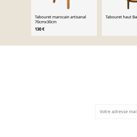
Tabouret marocain artisanal
Tabouret haut 
70cmx30cm
130 €
Page 1 of 10