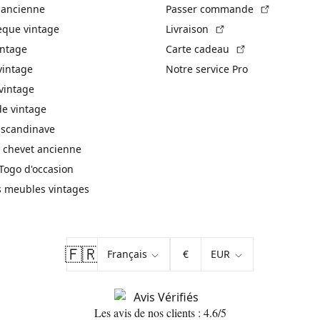
(Lien exte
 ancienne
Passer commande
(Lien externe)
èque vintage
Livraison
(Lien externe)
intage
Carte cadeau
vintage
Notre service Pro
vintage
 vintage
 scandinave
 chevet ancienne
Togo d'occasion
s meubles vintages
🇫🇷
€
Les avis de nos clients : 4.6/5