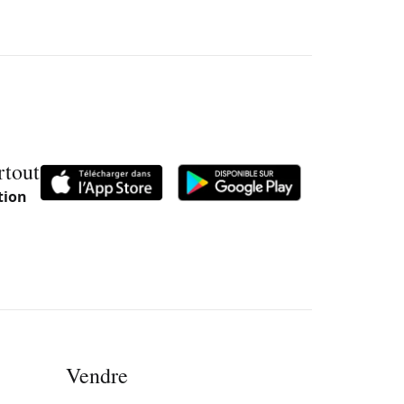
rtout
tion
Vendre