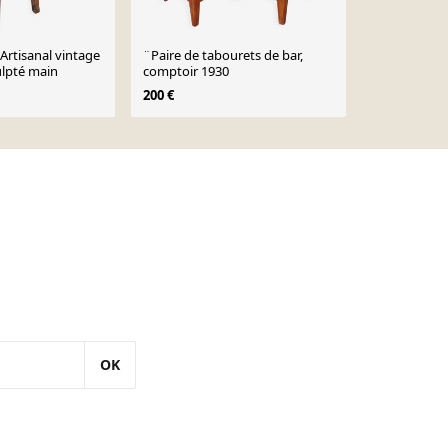
Artisanal vintage
¨Paire de tabourets de bar,
Arts et Méti
ulpté main
comptoir 1930
tabouret en 
Déco précoc
200 €
1 000 €
OK