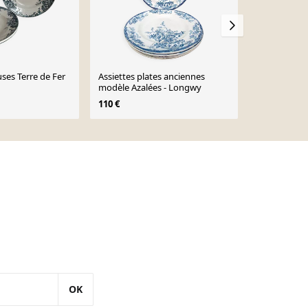
uses Terre de Fer
Assiettes plates anciennes
3 assiettes p
modèle Azalées - Longwy
36 €
110 €
OK