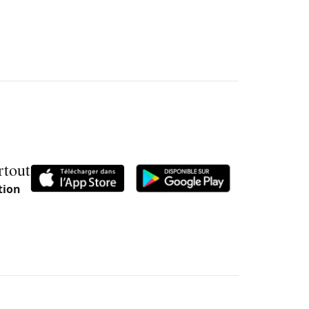
rtout
tion