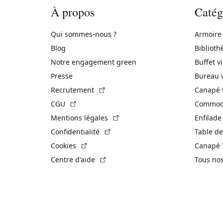
À propos
Catég
Qui sommes-nous ?
Armoire
Blog
Biblioth
Notre engagement green
Buffet v
Presse
Bureau 
(Lien externe)
Recrutement
Canapé 
(Lien externe)
CGU
Commode
(Lien externe)
Mentions légales
Enfilade
(Lien externe)
Confidentialité
Table de
(Lien externe)
Cookies
Canapé 
(Lien externe)
Centre d'aide
Tous no