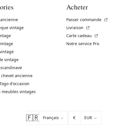
ories
Acheter
(Lien exte
 ancienne
Passer commande
(Lien externe)
èque vintage
Livraison
(Lien externe)
intage
Carte cadeau
vintage
Notre service Pro
vintage
 vintage
 scandinave
 chevet ancienne
Togo d'occasion
s meubles vintages
🇫🇷
€