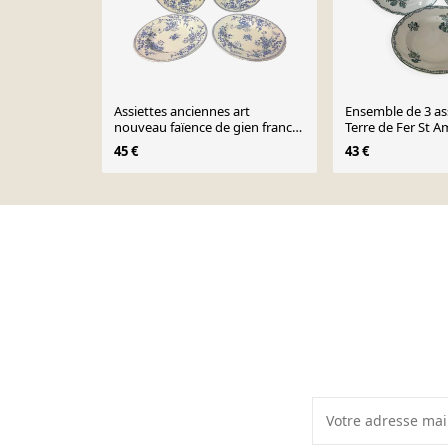
Assiettes anciennes art
Ensemble de 3 as
nouveau faïence de gien france
Terre de Fer St 
médailles d'or fleurette
45 €
43 €
Page 1 of 10