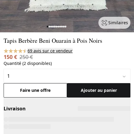
Similaires
Page 1 of 11
Tapis Berbère Beni Ouarain à Pois Noirs
69 avis sur ce vendeur
150 €
250 €
Quantité (2 disponibles)
Faire une offre
Ajouter au panier
Livraison