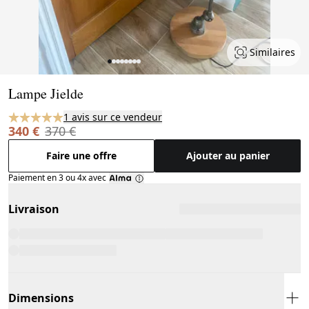
Similaires
Page 1 of 8
Lampe Jielde
1 avis sur ce vendeur
340 €
370 €
Faire une offre
Ajouter au panier
Paiement en 3 ou 4x avec
Livraison
Dimensions