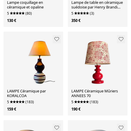
Lampe coquillage en
Lampe de table en céramique
céramique et opaline
suédoise par Henry Brandi
pour Vejbystrand
5
(80)
5
(3)
130 €
350 €
LAMPE Céramique par
LAMPE Céramique Mûriers
KORALCOA
ANNEES 70
5
(183)
5
(183)
159 €
190 €