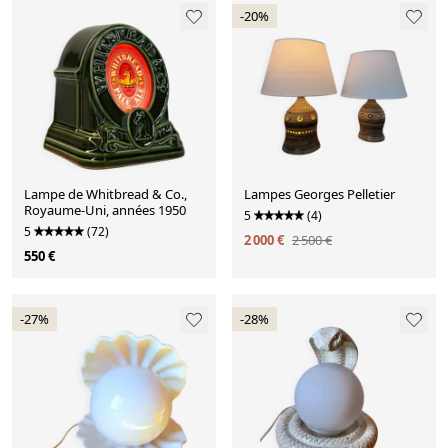
-20%
Lampe de Whitbread & Co.,
Lampes Georges Pelletier
Royaume-Uni, années 1950
5
(4)
5
(72)
2 000 €
2 500 €
550 €
-27%
-28%