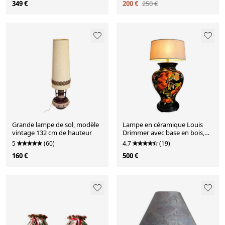
349 €
200 €
250 €
Grande lampe de sol, modèle
Lampe en céramique Louis
vintage 132 cm de hauteur
Drimmer avec base en bois,
années 1980
5
(60)
4.7
(19)
160 €
500 €