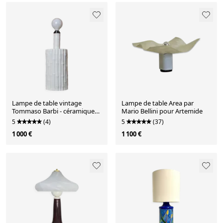
Lampe de table vintage
Lampe de table Area par
Tommaso Barbi - céramique
Mario Bellini pour Artemide
blanche, effet bambou, Italie
5
(4)
5
(37)
années 1970, faite main, style
1 000 €
1 100 €
Hollywood Regency, lampe de
chevet rétro