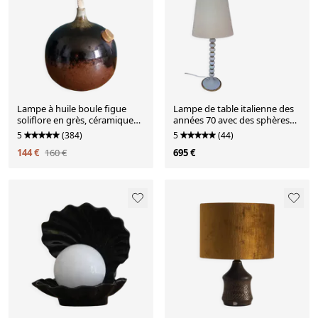
Lampe à huile boule figue
Lampe de table italienne des
soliflore en grès, céramique
années 70 avec des sphères
signée
empilées.
5
(384)
5
(44)
144 €
160 €
695 €