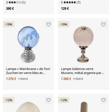
Japanschirm
3
(1)
5
(7)
390 €
129 €
-19%
-19%
Lampe « Membrane » de Toni
Lampe italienne verre
Zuccheri en verre bleu et
Murano, métal argente par
chrome de Murano année
Toni Zuccheri pour Mazzega
1 270 €
1 560 €
1 260 €
1 560 €
-12%
-12%