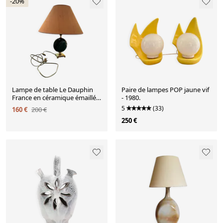
-20%
Lampe de table Le Dauphin
Paire de lampes POP jaune vif
France en céramique émaillée
- 1980.
verte – années
5
(33)
160 €
200 €
250 €