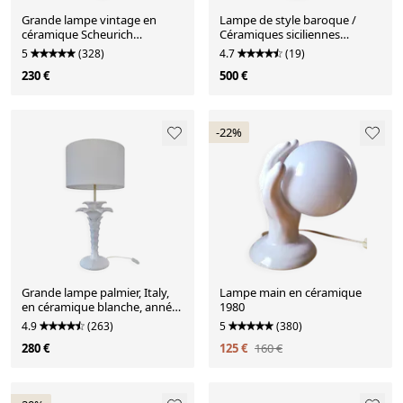
Grande lampe vintage en
Lampe de style baroque /
céramique Scheurich
Céramiques siciliennes
Germany
décorées / Décoration
5
(328)
4.7
(19)
baroque sur fond rouge
230 €
500 €
-22%
Grande lampe palmier, Italy,
Lampe main en céramique
en céramique blanche, années
1980
60
4.9
(263)
5
(380)
280 €
125 €
160 €