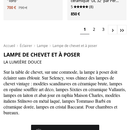
"Tôro"
céramique "DL 32" par Per
Linnemann-Schmidt pour
5
(8)
700 €
790 €
Palshus / années 1960 / 1970
850 €
›
››
1
2
3
Accueil
Éclairer
Lampe
Lampe de chevet et à poser
LAMPE DE CHEVET ET À POSER
LA LUMIÈRE DOUCE
Sur la table de chevet, sur une commode, la lampe à poser doit
éclairer sans éblouir. Sur Selency, vous chinez des lampes de
chevet vintage : modèles scandinaves en céramique brute, lampes
en opaline soufflée art déco, lampes Sixties en céramique Vallauris,
lampes en laiton et abat-jour en raphia Maison Charles, modèles
italiens Stilnovo en métal laqué, lampes Tommaso Barbi en
céramique dorée, lampes en cristal Baccarat. Pour chambres et
bureaux.