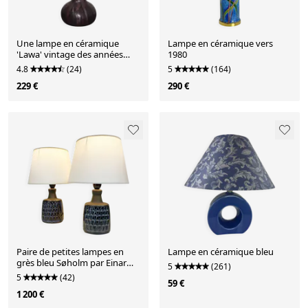
Une lampe en céramique
Lampe en céramique vers
'Lawa' vintage des années
1980
1970.
4.8
(24)
5
(164)
229 €
290 €
Paire de petites lampes en
Lampe en céramique bleu
grès bleu Søholm par Einar
5
(261)
Johansen Danemark
5
(42)
59 €
1 200 €