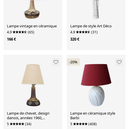
Lampe vintage en céramique
Lampe de style Art Déco
4.9
(65)
4.9
(31)
166 €
320 €
-20%
Lampe de chevet, design
Lampe en céramique style
danois, années 1960,
Barbi
production : Frank Keramik
5
(34)
5
(408)