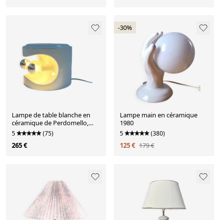
-30%
Lampe de table blanche en
Lampe main en céramique
céramique de Perdomello,
1980
1970
5
(75)
5
(380)
265 €
125 €
179 €