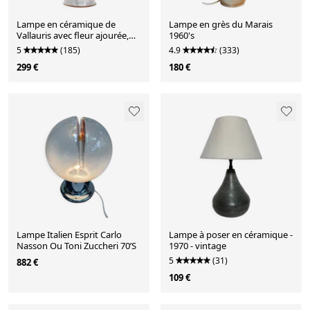
Lampe en céramique de
Lampe en grès du Marais
Vallauris avec fleur ajourée,
1960's
années 60
5
(185)
4.9
(333)
299 €
180 €
Lampe Italien Esprit Carlo
Lampe à poser en céramique -
Nasson Ou Toni Zuccheri 70’S
1970 - vintage
5
(31)
882 €
109 €