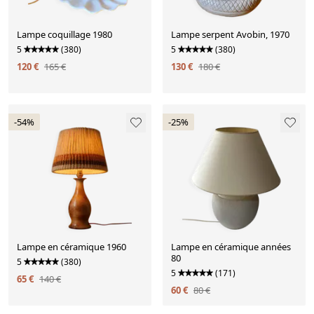
Lampe coquillage 1980
Lampe serpent Avobin, 1970
5
(380)
5
(380)
120 €
165 €
130 €
180 €
-54%
-25%
Lampe en céramique 1960
Lampe en céramique années
80
5
(380)
5
(171)
65 €
140 €
60 €
80 €