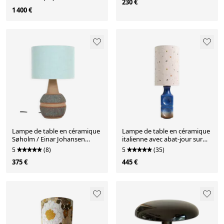
230 €
1 400 €
Lampe de table en céramique
Lampe de table en céramique
Søholm / Einar Johansen
italienne avec abat-jour sur
“3072”
mesure – 1970
5
(8)
5
(35)
375 €
445 €